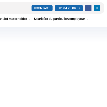
CONTACT
01 84 23 86 07
ant(e) maternel(le)
Salarié(e) du particulier/employeur